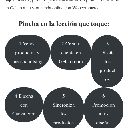
en Gelato a nuestra tienda online con Woocommerce.
Pincha en la lección que toque:
1 Vende
2 Crea tu
3
productos y
cuenta en
Diseña
merchandising
Gelato.com
los
product
os
4 Diseña
5
6
con
Sincroniza
Promocion
Canva.com
los
a tus
productos
diseños